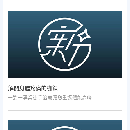
解開身體疼痛的枷鎖
一對一專業徒手治療讓您重返體能高峰