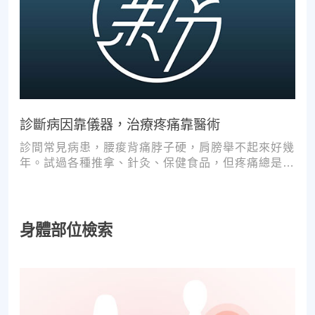
診斷病因靠儀器，治療疼痛靠醫術
診間常見病患，腰痠背痛脖子硬，肩膀舉不起來好幾
年。試過各種推拿、針灸、保健食品，但疼痛總是時
好時壞。
身體部位檢索