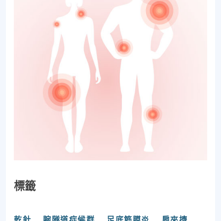
標籤
乾針
腕隧道症候群
足底筋膜炎
肩夾擠