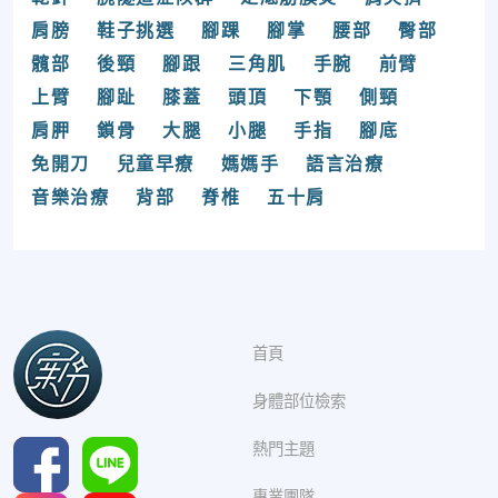
肩膀
鞋子挑選
腳踝
腳掌
腰部
臀部
髖部
後頸
腳跟
三角肌
手腕
前臂
上臂
腳趾
膝蓋
頭頂
下顎
側頸
肩胛
鎖骨
大腿
小腿
手指
腳底
免開刀
兒童早療
媽媽手
語言治療
音樂治療
背部
脊椎
五十肩
首頁
身體部位檢索
熱門主題
專業團隊