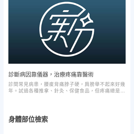
診斷病因靠儀器，治療疼痛靠醫術
診間常見病患，腰痠背痛脖子硬，肩膀舉不起來好幾
年。試過各種推拿、針灸、保健食品，但疼痛總是時
好時壞。
身體部位檢索