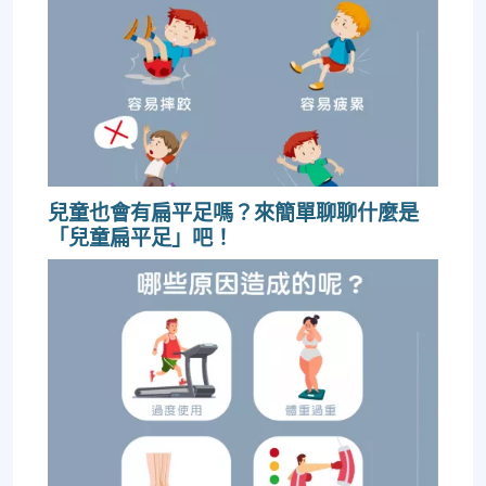
兒童也會有扁平足嗎？來簡單聊聊什麼是
「兒童扁平足」吧！