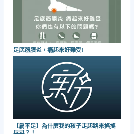
足底筋膜炎，痛起來好難受!
【扁平足】為什麼我的孩子走起路來搖搖
晃晃？！