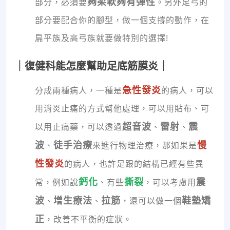
夠柔軟夠有彈性
部分，必須要
。另外足弓的
部分要配合你的腳型，做一個支撐的動作，在
扁平族及高弓族就要做特別的選擇!
｜復健科能怎麼幫助足底筋膜炎｜
急性發炎
分成兩種病人，一種是
的病人，可以
用消炎止痛的方式幫他處理，可以用貼布、可
超音波
雷射
震
以用止痛藥，可以透過
、
、
波
徒手治療
慢
、
來進行物理治療，那如果是
性發炎
的病人，也許足跟的結構已經有些異
鈣化
撕裂
震
常，例如說
、有些
，可以考慮用
波
增生療法
拉筋
鞋墊矯
、
、
，還可以做一個
正
，改善不平衡的症狀。