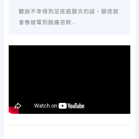
聽說不幸得到足底筋膜炎的話，腳底就
會像被電到般痛苦欸..