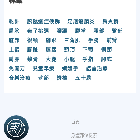
標籤
乾針
腕隧道症候群
足底筋膜炎
肩夾擠
肩膀
鞋子挑選
腳踝
腳掌
腰部
臀部
髖部
後頸
腳跟
三角肌
手腕
前臂
上臂
腳趾
膝蓋
頭頂
下顎
側頸
肩胛
鎖骨
大腿
小腿
手指
腳底
免開刀
兒童早療
媽媽手
語言治療
音樂治療
背部
脊椎
五十肩
首頁
身體部位檢索