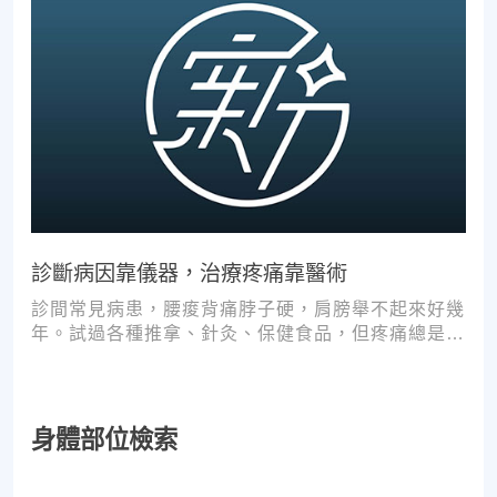
診斷病因靠儀器，治療疼痛靠醫術
診間常見病患，腰痠背痛脖子硬，肩膀舉不起來好幾
年。試過各種推拿、針灸、保健食品，但疼痛總是時
好時壞。
身體部位檢索