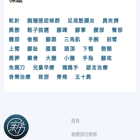
乾針
腕隧道症候群
足底筋膜炎
肩夾擠
肩膀
鞋子挑選
腳踝
腳掌
腰部
臀部
髖部
後頸
腳跟
三角肌
手腕
前臂
上臂
腳趾
膝蓋
頭頂
下顎
側頸
肩胛
鎖骨
大腿
小腿
手指
腳底
免開刀
兒童早療
媽媽手
語言治療
音樂治療
背部
脊椎
五十肩
首頁
身體部位檢索