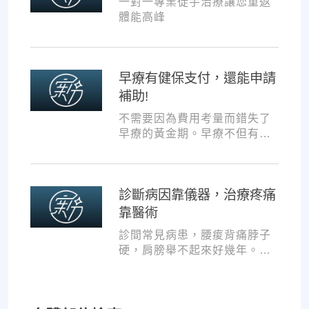
一對一專業徒手治療讓您重返
體能高峰
早療有健保支付，還能申請
補助!
不需要因為費用考量而錯失了
早療的黃金期。早療不但有健
保支付，還可以申請交通補助
與療育訓練補助，把握資源，
共同提升孩子表現!
診斷病因靠儀器，治療疼痛
靠醫術
診間常見病患，腰痠背痛脖子
硬，肩膀舉不起來好幾年。試
過各種推拿、針灸、保健食
品，但疼痛總是時好時壞。