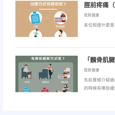
脛前疼痛（Ant
恆新健康
各位知道什麼是
「髕骨肌腱
恆新健康
先前曾經介紹過
的時候有哪些緩