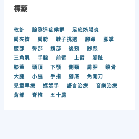
標籤
乾針
腕隧道症候群
足底筋膜炎
肩夾擠
肩膀
鞋子挑選
腳踝
腳掌
腰部
臀部
髖部
後頸
腳跟
三角肌
手腕
前臂
上臂
腳趾
膝蓋
頭頂
下顎
側頸
肩胛
鎖骨
大腿
小腿
手指
腳底
免開刀
兒童早療
媽媽手
語言治療
音樂治療
背部
脊椎
五十肩