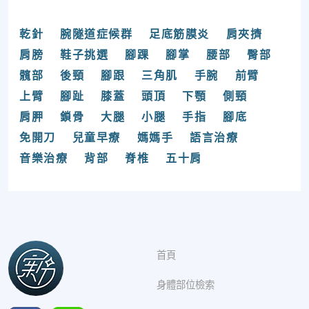
乾針
腕隧道症候群
足底筋膜炎
肩夾擠
肩膀
鞋子挑選
腳踝
腳掌
腰部
臀部
髖部
後頸
腳跟
三角肌
手腕
前臂
上臂
腳趾
膝蓋
頭頂
下顎
側頸
肩胛
鎖骨
大腿
小腿
手指
腳底
免開刀
兒童早療
媽媽手
語言治療
音樂治療
背部
脊椎
五十肩
首頁
身體部位檢索