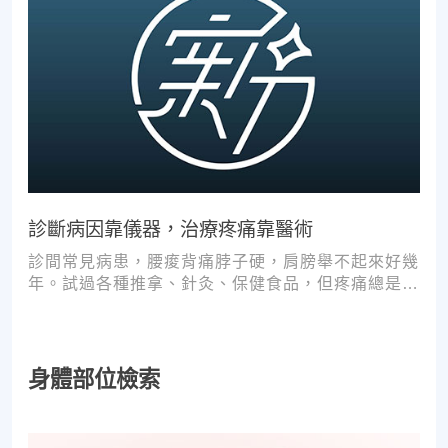
診斷病因靠儀器，治療疼痛靠醫術
診間常見病患，腰痠背痛脖子硬，肩膀舉不起來好幾
年。試過各種推拿、針灸、保健食品，但疼痛總是時
好時壞。
身體部位檢索