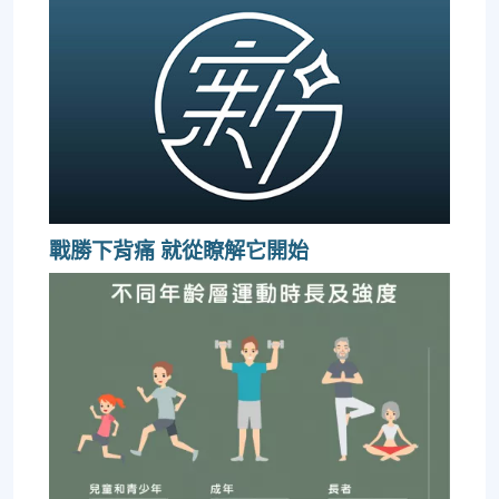
戰勝下背痛 就從瞭解它開始