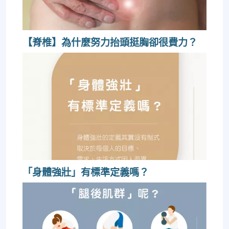
【脊椎】為什麼努力抬頭挺胸卻很費力？
「身體強壯」有標準定義嗎？