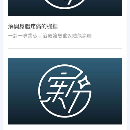
解開身體疼痛的枷鎖
一對一專業徒手治療讓您重返體能高峰