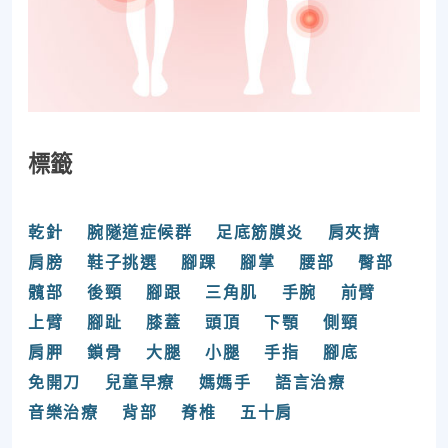
標籤
乾針
腕隧道症候群
足底筋膜炎
肩夾擠
肩膀
鞋子挑選
腳踝
腳掌
腰部
臀部
髖部
後頸
腳跟
三角肌
手腕
前臂
上臂
腳趾
膝蓋
頭頂
下顎
側頸
肩胛
鎖骨
大腿
小腿
手指
腳底
免開刀
兒童早療
媽媽手
語言治療
音樂治療
背部
脊椎
五十肩