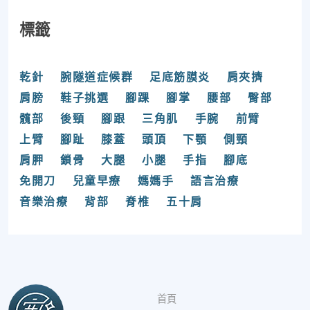
標籤
乾針
腕隧道症候群
足底筋膜炎
肩夾擠
肩膀
鞋子挑選
腳踝
腳掌
腰部
臀部
髖部
後頸
腳跟
三角肌
手腕
前臂
上臂
腳趾
膝蓋
頭頂
下顎
側頸
肩胛
鎖骨
大腿
小腿
手指
腳底
免開刀
兒童早療
媽媽手
語言治療
音樂治療
背部
脊椎
五十肩
首頁