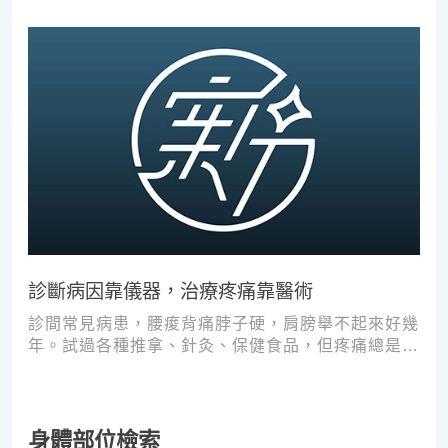
診斷病因靠儀器，治療疼痛靠醫術
診間常見病患，腰痠背痛脖子硬，肩膀舉不起來好幾
年。試過各種推拿、針灸、保健食品，但疼痛總是時
好時壞。
身體部位檢索