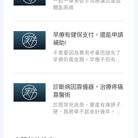
一對一專業徒手治療讓您重返
體能高峰
早療有健保支付，還能申請
補助!
不需要因為費用考量而錯失了
早療的黃金期。早療不但有健
保支付，還可以申請交通補助
與療育訓練補助，把握資源，
共同提升孩子表現!
診斷病因靠儀器，治療疼痛
靠醫術
診間常見病患，腰痠背痛脖子
硬，肩膀舉不起來好幾年。試
過各種推拿、針灸、保健食
品，但疼痛總是時好時壞。