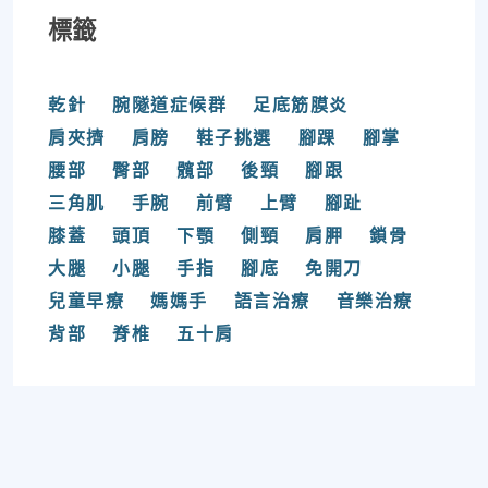
標籤
乾針
腕隧道症候群
足底筋膜炎
肩夾擠
肩膀
鞋子挑選
腳踝
腳掌
腰部
臀部
髖部
後頸
腳跟
三角肌
手腕
前臂
上臂
腳趾
膝蓋
頭頂
下顎
側頸
肩胛
鎖骨
大腿
小腿
手指
腳底
免開刀
兒童早療
媽媽手
語言治療
音樂治療
背部
脊椎
五十肩