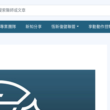
專業團隊
新知分享
恆新復健聯盟
享動動作控