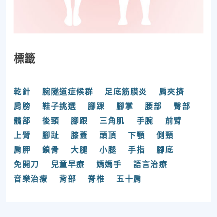
標籤
乾針
腕隧道症候群
足底筋膜炎
肩夾擠
肩膀
鞋子挑選
腳踝
腳掌
腰部
臀部
髖部
後頸
腳跟
三角肌
手腕
前臂
上臂
腳趾
膝蓋
頭頂
下顎
側頸
肩胛
鎖骨
大腿
小腿
手指
腳底
免開刀
兒童早療
媽媽手
語言治療
音樂治療
背部
脊椎
五十肩