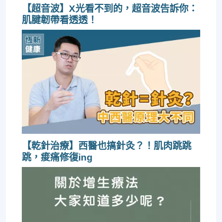
【超音波】X光看不到的，超音波告訴你：
肌腱韌帶看透透！
【乾針治療】西醫也搞針灸？！肌肉跳跳
跳，痠痛修復ing