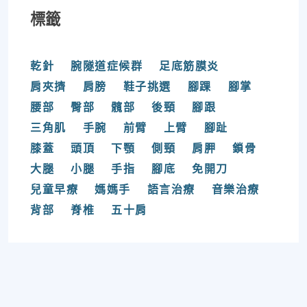
標籤
乾針
腕隧道症候群
足底筋膜炎
肩夾擠
肩膀
鞋子挑選
腳踝
腳掌
腰部
臀部
髖部
後頸
腳跟
三角肌
手腕
前臂
上臂
腳趾
膝蓋
頭頂
下顎
側頸
肩胛
鎖骨
大腿
小腿
手指
腳底
免開刀
兒童早療
媽媽手
語言治療
音樂治療
背部
脊椎
五十肩