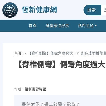
恆新健康網
搜索
首頁
身體部位檢索
熱門主題
首頁
【脊椎側彎】側彎角度過大，可能造成脊椎旋
【脊椎側彎】側彎角度過大
作者：
恆新復健聯盟
書包太重？翹二郎腿？駝背？