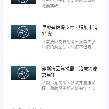
一對一專業徒手治療讓您重返
體能高峰
早療有健保支付，還能申請
補助!
不需要因為費用考量而錯失了
早療的黃金期。早療不但有健
保支付，還可以申請交通補助
與療育訓練補助，把握資源，
共同提升孩子表現!
診斷病因靠儀器，治療疼痛
靠醫術
診間常見病患，腰痠背痛脖子
硬，肩膀舉不起來好幾年。試
過各種推拿、針灸、保健食
品，但疼痛總是時好時壞。