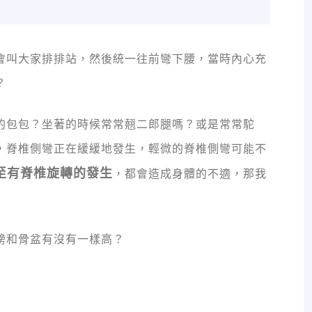
會叫大家排排站，然後統一往前彎下腰，當時內心充
？
的包包？坐著的時候常常翹二郎腿嗎？或是常常駝
，脊椎側彎正在緩緩地發生，輕微的脊椎側彎可能不
至有脊椎旋轉的發生
，都會造成身體的不適，那我
膀和骨盆有沒有一樣高？