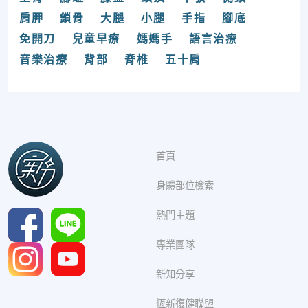
肩胛
鎖骨
大腿
小腿
手指
腳底
免開刀
兒童早療
媽媽手
語言治療
音樂治療
背部
脊椎
五十肩
首頁
身體部位檢索
熱門主題
專業團隊
新知分享
恆新復健聯盟