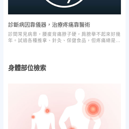
診斷病因靠儀器，治療疼痛靠醫術
診間常見病患，腰痠背痛脖子硬，肩膀舉不起來好幾
年。試過各種推拿、針灸、保健食品，但疼痛總是時
好時壞。
身體部位檢索