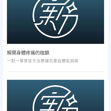
解開身體疼痛的枷鎖
一對一專業徒手治療讓您重返體能高峰