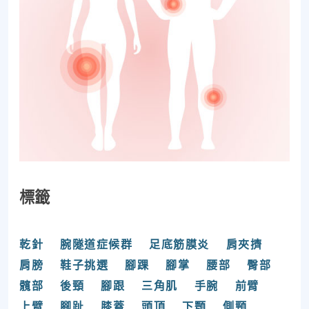
標籤
乾針
腕隧道症候群
足底筋膜炎
肩夾擠
肩膀
鞋子挑選
腳踝
腳掌
腰部
臀部
髖部
後頸
腳跟
三角肌
手腕
前臂
上臂
腳趾
膝蓋
頭頂
下顎
側頸