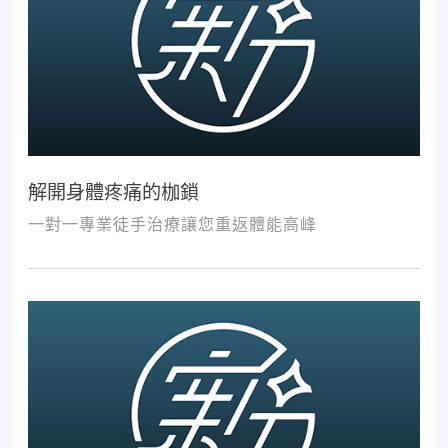
解開身體疼痛的枷鎖
一對一專業徒手治療讓您重返體能高峰