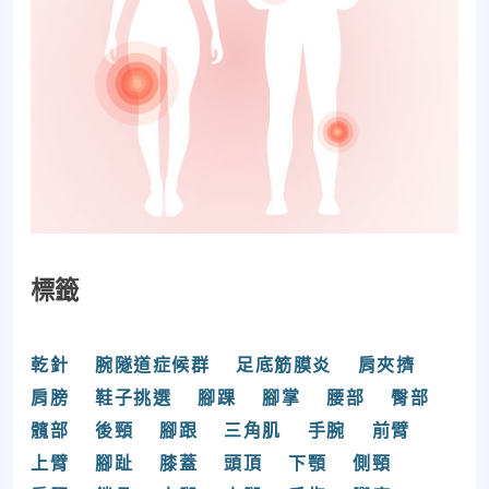
標籤
乾針
腕隧道症候群
足底筋膜炎
肩夾擠
肩膀
鞋子挑選
腳踝
腳掌
腰部
臀部
髖部
後頸
腳跟
三角肌
手腕
前臂
上臂
腳趾
膝蓋
頭頂
下顎
側頸