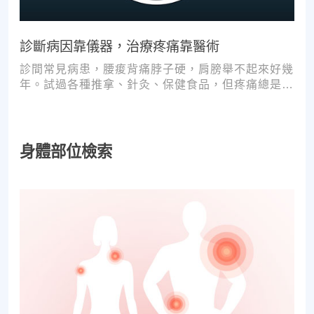
診斷病因靠儀器，治療疼痛靠醫術
診間常見病患，腰痠背痛脖子硬，肩膀舉不起來好幾
年。試過各種推拿、針灸、保健食品，但疼痛總是時
好時壞。
身體部位檢索