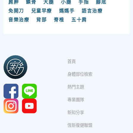
肩胛
鎖骨
大腿
小腿
手指
腳底
免開刀
兒童早療
媽媽手
語言治療
音樂治療
背部
脊椎
五十肩
首頁
身體部位檢索
熱門主題
專業團隊
新知分享
恆新復健聯盟