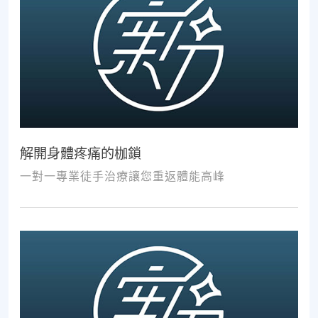
解開身體疼痛的枷鎖
一對一專業徒手治療讓您重返體能高峰