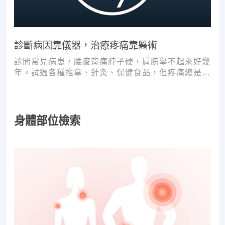
診斷病因靠儀器，治療疼痛靠醫術
診間常見病患，腰痠背痛脖子硬，肩膀舉不起來好幾
年。試過各種推拿、針灸、保健食品，但疼痛總是時
好時壞。
身體部位檢索