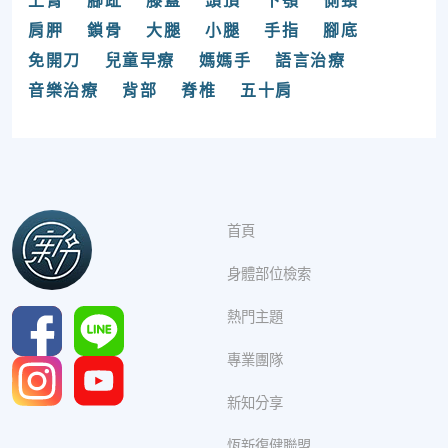
上臂
腳趾
膝蓋
頭頂
下顎
側頸
肩胛
鎖骨
大腿
小腿
手指
腳底
免開刀
兒童早療
媽媽手
語言治療
音樂治療
背部
脊椎
五十肩
首頁
身體部位檢索
熱門主題
專業團隊
新知分享
恆新復健聯盟