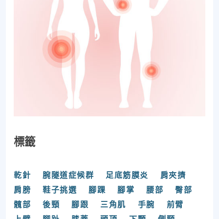
標籤
乾針
腕隧道症候群
足底筋膜炎
肩夾擠
肩膀
鞋子挑選
腳踝
腳掌
腰部
臀部
髖部
後頸
腳跟
三角肌
手腕
前臂