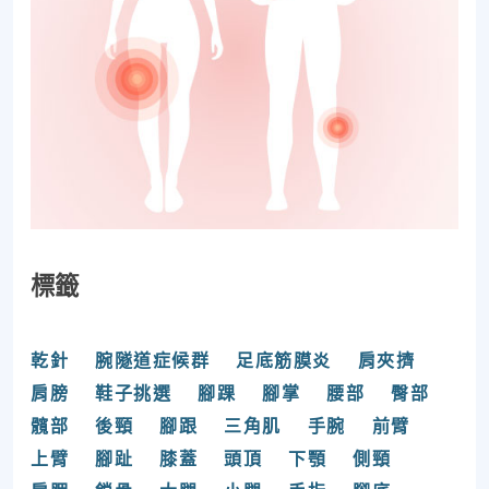
標籤
乾針
腕隧道症候群
足底筋膜炎
肩夾擠
肩膀
鞋子挑選
腳踝
腳掌
腰部
臀部
髖部
後頸
腳跟
三角肌
手腕
前臂
上臂
腳趾
膝蓋
頭頂
下顎
側頸