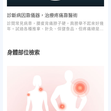
診斷病因靠儀器，治療疼痛靠醫術
診間常見病患，腰痠背痛脖子硬，肩膀舉不起來好幾
年。試過各種推拿、針灸、保健食品，但疼痛總是時
好時壞。
身體部位檢索