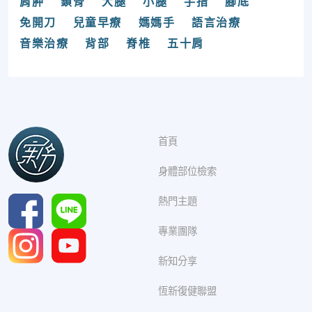
肩胛
鎖骨
大腿
小腿
手指
腳底
免開刀
兒童早療
媽媽手
語言治療
音樂治療
背部
脊椎
五十肩
首頁
身體部位檢索
熱門主題
專業團隊
新知分享
恆新復健聯盟