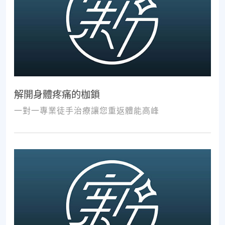
解開身體疼痛的枷鎖
一對一專業徒手治療讓您重返體能高峰