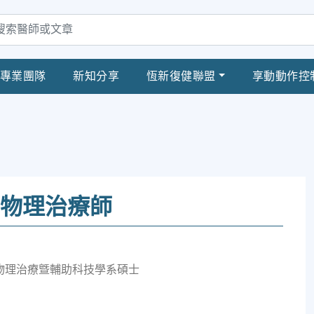
專業團隊
新知分享
恆新復健聯盟
享動動作控
 物理治療師
物理治療曁輔助科技學系碩士