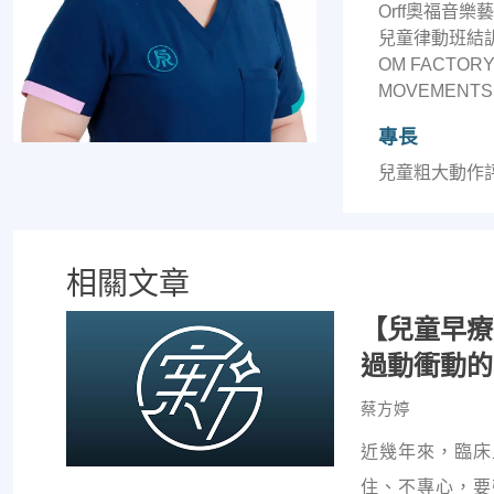
Orff奧福音
兒童律動班結訓
OM FACTORY 
MOVEMENTS 
專長
兒童粗大動作
相關文章
【兒童早療
過動衝動的
蔡方婷
近幾年來，臨床
住、不專心，要