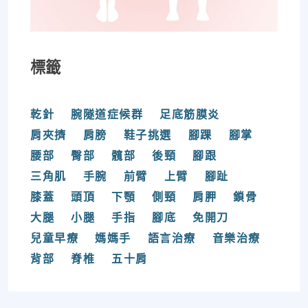
標籤
乾針
腕隧道症候群
足底筋膜炎
肩夾擠
肩膀
鞋子挑選
腳踝
腳掌
腰部
臀部
髖部
後頸
腳跟
三角肌
手腕
前臂
上臂
腳趾
膝蓋
頭頂
下顎
側頸
肩胛
鎖骨
大腿
小腿
手指
腳底
免開刀
兒童早療
媽媽手
語言治療
音樂治療
背部
脊椎
五十肩