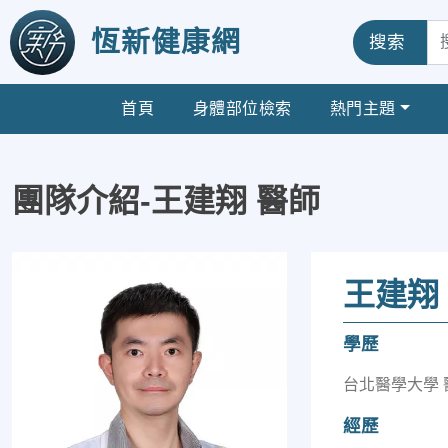
恆新健康網
搜索
首頁
身體部位檢索
熱門主題
團隊介紹-王建翔 醫師
王建翔
學歷
台北醫學大學 
經歷