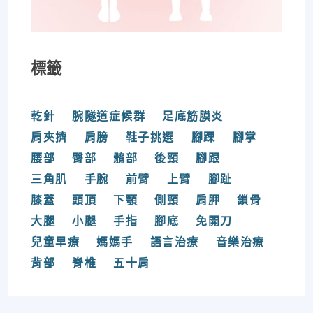
標籤
乾針
腕隧道症候群
足底筋膜炎
肩夾擠
肩膀
鞋子挑選
腳踝
腳掌
腰部
臀部
髖部
後頸
腳跟
三角肌
手腕
前臂
上臂
腳趾
膝蓋
頭頂
下顎
側頸
肩胛
鎖骨
大腿
小腿
手指
腳底
免開刀
兒童早療
媽媽手
語言治療
音樂治療
背部
脊椎
五十肩