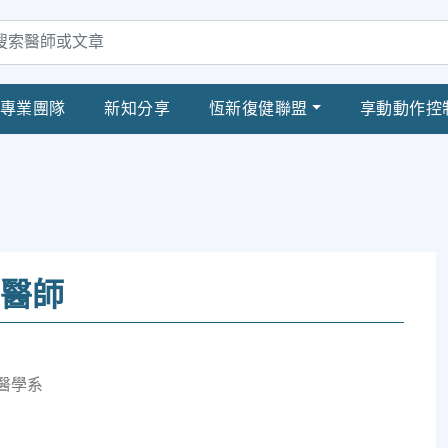
專業團隊
新知分享
恆新復健聯盟
享動動作控
 醫師
醫學系