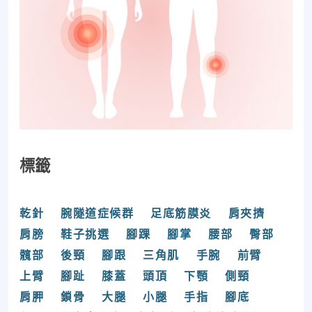
標籤
乾針
腕隧道症候群
足底筋膜炎
肩夾擠
肩膀
鞋子挑選
腳踝
腳掌
腰部
臀部
髖部
後頸
腳跟
三角肌
手腕
前臂
上臂
腳趾
膝蓋
頭頂
下顎
側頸
肩胛
鎖骨
大腿
小腿
手指
腳底