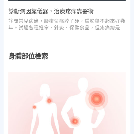
診斷病因靠儀器，治療疼痛靠醫術
診間常見病患，腰痠背痛脖子硬，肩膀舉不起來好幾
年。試過各種推拿、針灸、保健食品，但疼痛總是時
好時壞。
身體部位檢索