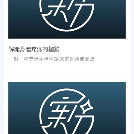
解開身體疼痛的枷鎖
一對一專業徒手治療讓您重返體能高峰