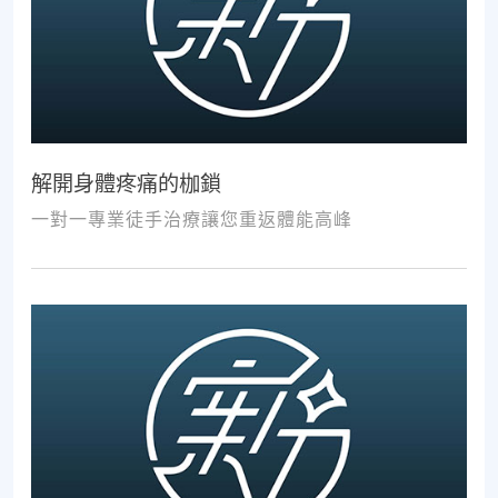
解開身體疼痛的枷鎖
一對一專業徒手治療讓您重返體能高峰