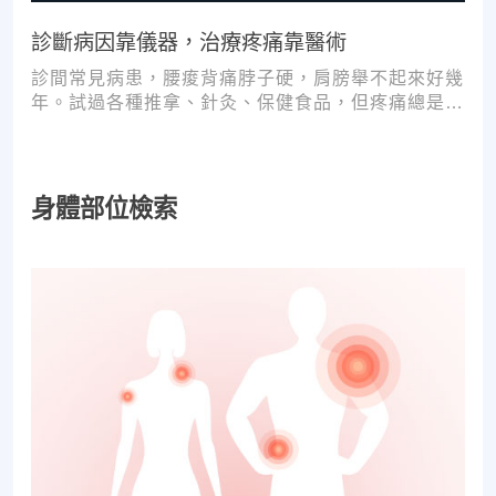
診斷病因靠儀器，治療疼痛靠醫術
診間常見病患，腰痠背痛脖子硬，肩膀舉不起來好幾
年。試過各種推拿、針灸、保健食品，但疼痛總是時
好時壞。
身體部位檢索