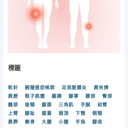
標籤
乾針
腕隧道症候群
足底筋膜炎
肩夾擠
肩膀
鞋子挑選
腳踝
腳掌
腰部
臀部
髖部
後頸
腳跟
三角肌
手腕
前臂
上臂
腳趾
膝蓋
頭頂
下顎
側頸
肩胛
鎖骨
大腿
小腿
手指
腳底