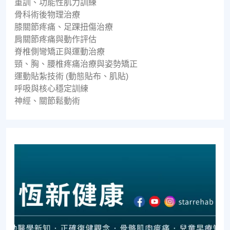
重訓、功能性肌力訓練
骨科術後物理治療
膝關節疼痛、足踝扭傷治療
肩關節疼痛與動作評估
脊椎側彎矯正與運動治療
頸、胸、腰椎疼痛治療與姿勢矯正
運動貼紮技術 (動態貼布、肌貼)
呼吸與核心穩定訓練
神經、關節鬆動術