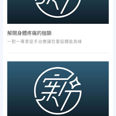
解開身體疼痛的枷鎖
一對一專業徒手治療讓您重返體能高峰