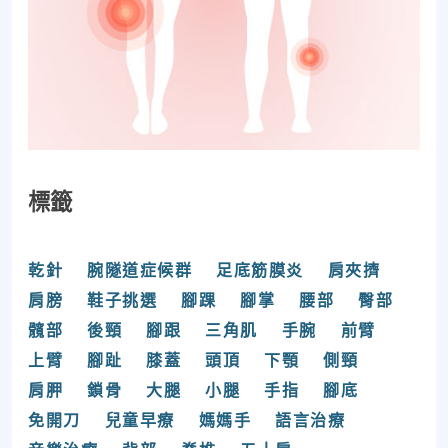
標籤
乾針
腕隧道症候群
足底筋膜炎
肩夾擠
肩膀
鞋子挑選
腳踝
腳掌
腰部
臀部
髖部
後頸
腳跟
三角肌
手腕
前臂
上臂
腳趾
膝蓋
頭頂
下顎
側頸
肩胛
鎖骨
大腿
小腿
手指
腳底
免開刀
兒童早療
媽媽手
語言治療