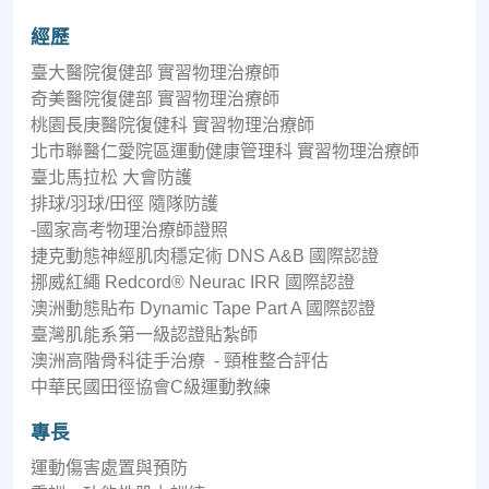
經歷
臺大醫院復健部 實習物理治療師
奇美醫院復健部 實習物理治療師
桃園長庚醫院復健科 實習物理治療師
北市聯醫仁愛院區運動健康管理科 實習物理治療師
臺北馬拉松 大會防護
排球/羽球/田徑 隨隊防護
-國家高考物理治療師證照
捷克動態神經肌肉穩定術 DNS A&B 國際認證
挪威紅繩 Redcord® Neurac IRR 國際認證
澳洲動態貼布 Dynamic Tape Part A 國際認證
臺灣肌能系第一級認證貼紮師
澳洲高階骨科徒手治療 - 頸椎整合評估
中華民國田徑協會C級運動教練
專長
運動傷害處置與預防