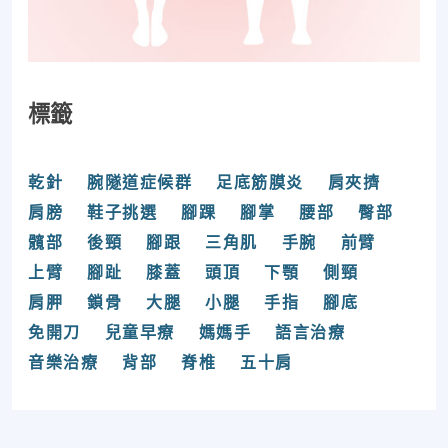
標籤
乾針
腕隧道症候群
足底筋膜炎
肩夾擠
肩膀
鞋子挑選
腳踝
腳掌
腰部
臀部
髖部
後頸
腳跟
三角肌
手腕
前臂
上臂
腳趾
膝蓋
頭頂
下顎
側頸
肩胛
鎖骨
大腿
小腿
手指
腳底
免開刀
兒童早療
媽媽手
語言治療
音樂治療
背部
脊椎
五十肩