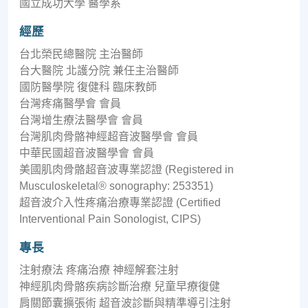
國立成功⼤學 醫學系
經歷
台北榮⺠總醫院 主治醫師
台⼤醫院 北護分院 兼任主治醫師
國防醫學院 復健科 臨床教師
台灣疼痛醫學會 會員
台灣增⽣療法醫學會 會員
台灣肌⾁⾻骼神經超⾳波醫學會 會員
中華⺠國超⾳波醫學會 會員
美國肌⾁⾻骼超⾳波專業認證 (Registered in
Musculoskeletal® sonography: 253351)
超音波介入性疼痛治療專業認證 (Certified
Interventional Pain Sonologist, CIPS)
專長
注射療法 疼痛治療 神經解套注射
神經肌⾁⾻骼疾病診斷治療 兒童早療復健
肩關節囊擴張術 超⾳波診斷與精準導引注射