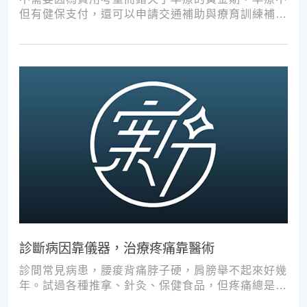
但有健保支付，還可以申請交通補助與療育訓練補
助，把握資源，共同提升孩子表現!
診斷病因靠儀器，治療疼痛靠醫術
診間常見病患，腰痠背痛脖子硬，肩膀舉不起來好幾
年。試過各種推拿、針灸、保健食品，但疼痛總是時
好時壞。