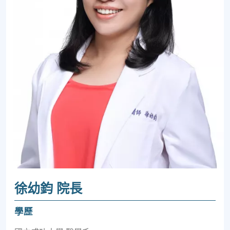
徐幼鈞 院長
學歷