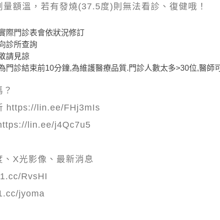
測量額溫，若有發燒(37.5度)則無法看診、復健哦！
實際門診表會依狀況修訂
向診所查詢
敬請見諒
門診結束前10分鐘,為維護醫療品質.門診人數太多>30位,醫
嗎？
s://lin.ee/FHj3mIs
://lin.ee/j4Qc7u5
：
度、X光影像、最新消息
1.cc/RvsHI
1.cc/jyoma