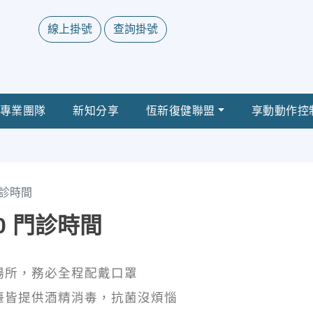
線上掛號
查詢掛號
專業團隊
新知分享
恆新復健聯盟
享動動作控
 門診時間
/10 門診時間
場所，務必全程配戴口罩
檯皆提供酒精消毒，抗菌沒煩惱