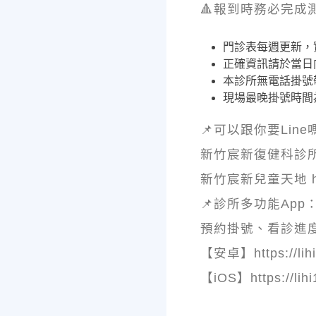
🔺報到時務必完成
門診表每週更新，
正確資訊請於當日
本診所無電話掛號
現場最晚掛號時間為
📌可以跟你要Line
新竹宸新復健科診所 http
新竹宸新兒童天地 https
📌診所多功能App
預約掛號、看診進
【安卓】https://lihi
【iOS】https://lihi