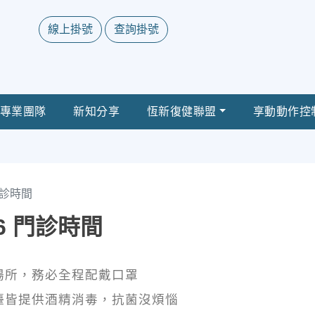
線上掛號
查詢掛號
專業團隊
新知分享
恆新復健聯盟
享動動作控
 門診時間
/06 門診時間
場所，務必全程配戴口罩
檯皆提供酒精消毒，抗菌沒煩惱