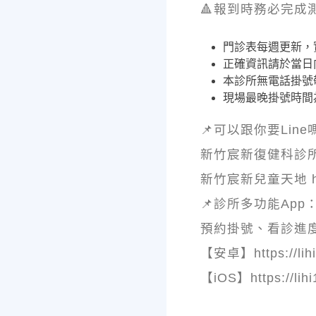
🔺報到時務必完成
門診表每週更新，
正確資訊請於當日
本診所無電話掛號
現場最晚掛號時間為
📌可以跟你要Line
新竹宸新復健科診所 http
新竹宸新兒童天地 https
📌診所多功能App
預約掛號、看診進
【安卓】https://lihi
【iOS】https://lihi