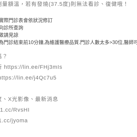
測量額溫，若有發燒(37.5度)則無法看診、復健哦！
實際門診表會依狀況修訂
向診所查詢
敬請見諒
門診結束前10分鐘,為維護醫療品質.門診人數太多>30位,醫
嗎？
s://lin.ee/FHj3mIs
://lin.ee/j4Qc7u5
：
度、X光影像、最新消息
1.cc/RvsHI
1.cc/jyoma