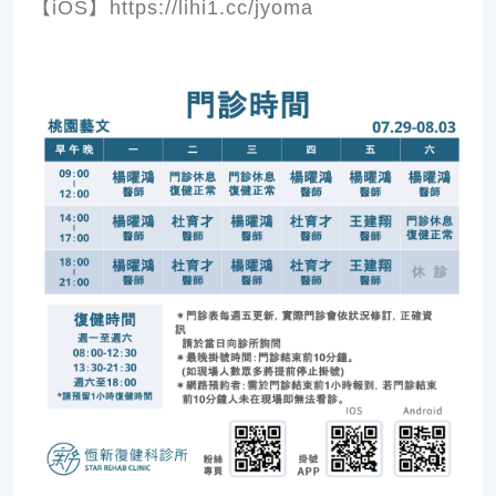
【iOS】https://lihi1.cc/jyoma