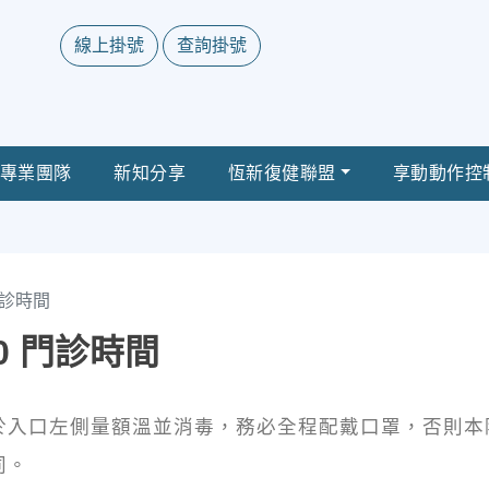
線上掛號
查詢掛號
專業團隊
新知分享
恆新復健聯盟
享動動作控
 門診時間
/30 門診時間
請於入口左側量額溫並消毒，務必全程配戴口罩，否則本
同。