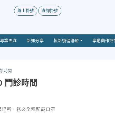
線上掛號
查詢掛號
專業團隊
新知分享
恆新復健聯盟
享動動作控
 門診時間
/20 門診時間
護場所，務必全程配戴口罩