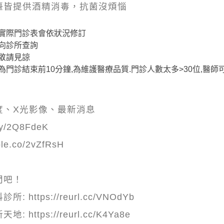
檯皆提供酒精消毒，抗菌沒煩惱
實際門診表會依狀況修訂
向診所查詢
敬請見諒
門診結束前10分鐘,為維護醫療品質.門診人數太多>30位,醫
：
度、X光影像、最新消息
ly/2Q8FdeK
le.co/2vZfRsH
✨
問吧！
https://reurl.cc/VNOdYb
https://reurl.cc/K4Ya8e