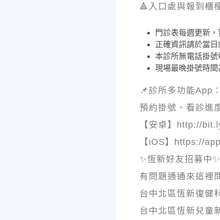
🔺入口處與報到櫃
門診表每週更新，
正確資訊請於當日
本診所無電話掛號
現場最晚掛號時間為
📌診所多功能App
預約掛號、看診進
【安卓】http://bit.
【iOS】https://app
✨恆新好友招募中
有問題通通來這裡
台中北區恆新復健科診所: 
台中北區恆新兒童新天地: 