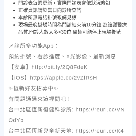
門診表每週更新，實際門診表會依狀況修訂
正確資訊請於當日向診所查詢
本診所無電話掛號敬請見諒
現場最晚掛號時間為門診結束前10分鐘,為維護醫療
品質.門診人數太多>30位,醫師可能停止現場掛號
📌診所多功能App：
預約掛號、看診進度、X光影像、最新消息
【安卓】http://bit.ly/2Q8FdeK
【iOS】https://apple.co/2vZfRsH
✨恆新好友招募中✨
有問題通通來這裡問吧！
台中北區恆新復健科診所: https://reurl.cc/VN
OdYb
台中北區恆新兒童新天地: https://reurl.cc/K4